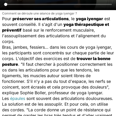
Comment se déroule une séance de yoga iyengar ?
Pour
préserver ses articulations
, le
yoga iyengar
est
souvent conseillé. Il s'agit d'un
yoga thérapeutique et
préventif
basé sur le renforcement musculaire,
l'assouplissement des articulations et l'alignement du
corps.
Bras, jambes, fessiers… dans les cours de yoga iyengar,
les participants sont concentrés sur chaque partie de leur
corps. L'objectif des exercices est de
trouver la bonne
posture
. "
Il faut chercher à positionner correctement les
os dans les articulations pour que les tendons, les
ligaments, les muscles autour soient libres de
fonctionner. S'il n'y a pas du tout d'espace, les nerfs se
coincent, sont écrasés et cela provoque des douleurs
",
explique Sophie Boller, professeur de yoga iyengar.
Les
épaules
sont souvent des articulations douloureuses.
La solution est de les assouplir. Et pour cela, on utilise
des cordes. "
La corde donne un point de résistance qui
permet de garder les bras très tendus et d'aller vraiment