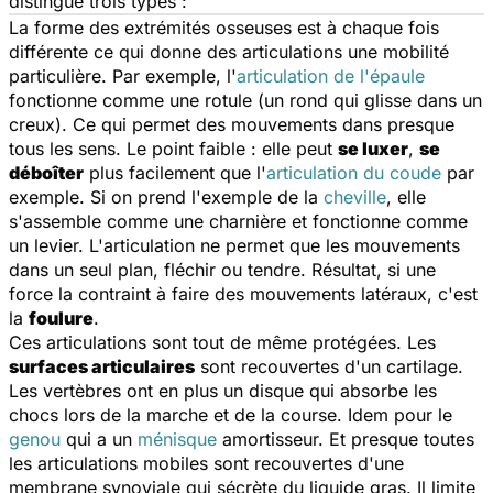
distingue trois types :
La forme des extrémités osseuses est à chaque fois
différente ce qui donne des articulations une mobilité
particulière. Par exemple, l'
articulation de l'épaule
fonctionne comme une rotule (un rond qui glisse dans un
creux). Ce qui permet des mouvements dans presque
tous les sens. Le point faible : elle peut
se luxer
,
se
déboîter
plus facilement que l'
articulation du coude
par
exemple. Si on prend l'exemple de la
cheville
, elle
s'assemble comme une charnière et fonctionne comme
un levier. L'articulation ne permet que les mouvements
dans un seul plan, fléchir ou tendre. Résultat, si une
force la contraint à faire des mouvements latéraux, c'est
la
foulure
.
Ces articulations sont tout de même protégées. Les
surfaces articulaires
sont recouvertes d'un cartilage.
Les vertèbres ont en plus un disque qui absorbe les
chocs lors de la marche et de la course. Idem pour le
genou
qui a un
ménisque
amortisseur. Et presque toutes
les articulations mobiles sont recouvertes d'une
membrane synoviale qui sécrète du liquide gras. Il limite