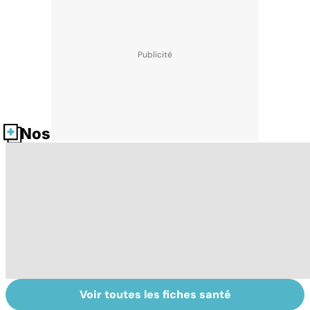
Nos fiches santé
Voir toutes les fiches santé
Comment tenir
Muscler ses
C