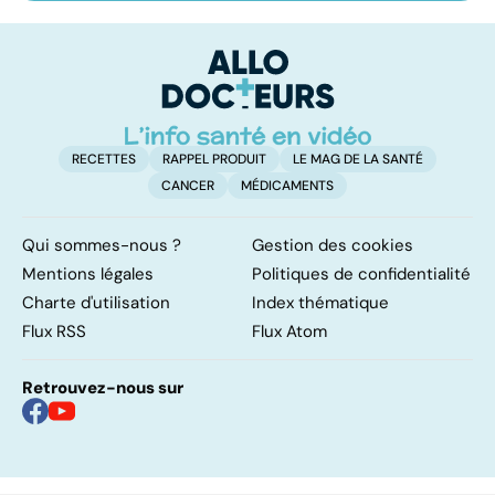
ses bonnes
abdos pour
d
résolutions
retrouver un
él
ventre plat
q
fa
RECETTES
RAPPEL PRODUIT
LE MAG DE LA SANTÉ
CANCER
MÉDICAMENTS
Qui sommes-nous ?
Gestion des cookies
Mentions légales
Politiques de confidentialité
Charte d'utilisation
Index thématique
Flux RSS
Flux Atom
Retrouvez-nous sur