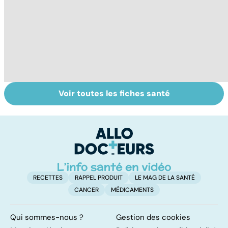
Voir toutes les fiches santé
Comment tenir
Le magnésium,
In
ses bonnes
un oligo-élément
l
résolutions
vital
F
so
RECETTES
RAPPEL PRODUIT
LE MAG DE LA SANTÉ
CANCER
MÉDICAMENTS
Qui sommes-nous ?
Gestion des cookies