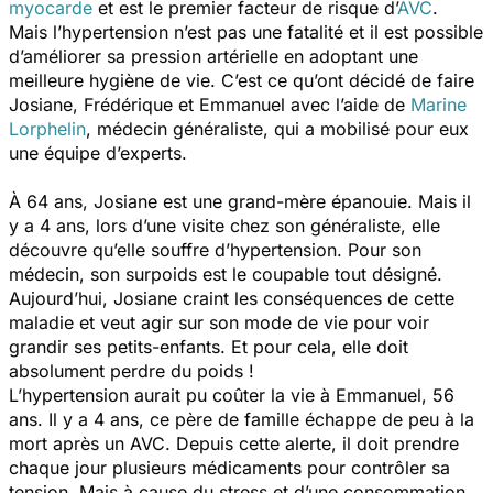
myocarde
et est le premier facteur de risque d’
AVC
.
Mais l’hypertension n’est pas une fatalité et il est possible
d’améliorer sa pression artérielle en adoptant une
meilleure hygiène de vie. C’est ce qu’ont décidé de faire
Josiane, Frédérique et Emmanuel avec l’aide de
Marine
Lorphelin
, médecin généraliste, qui a mobilisé pour eux
une équipe d’experts.
À 64 ans, Josiane est une grand-mère épanouie. Mais il
y a 4 ans, lors d’une visite chez son généraliste, elle
découvre qu’elle souffre d’hypertension. Pour son
médecin, son surpoids est le coupable tout désigné.
Aujourd’hui, Josiane craint les conséquences de cette
maladie et veut agir sur son mode de vie pour voir
grandir ses petits-enfants. Et pour cela, elle doit
absolument perdre du poids !
L’hypertension aurait pu coûter la vie à Emmanuel, 56
ans. Il y a 4 ans, ce père de famille échappe de peu à la
mort après un AVC. Depuis cette alerte, il doit prendre
chaque jour plusieurs médicaments pour contrôler sa
tension. Mais à cause du stress et d’une consommation