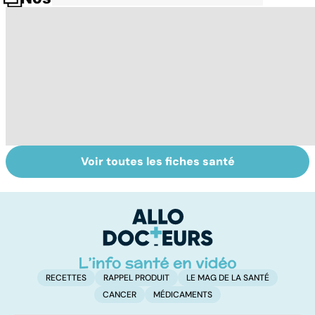
Voir toutes les fiches santé
Exostose
Troubles de
La
osseuse : des
l'érection :
s
bosses sous la
gardez la tête
d
peau
haute
RECETTES
RAPPEL PRODUIT
LE MAG DE LA SANTÉ
CANCER
MÉDICAMENTS