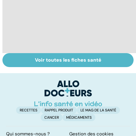
Voir toutes les fiches santé
Mal de dos : les
Le choix du
Te
solutions pour
cartable et des
tr
soulager un
fournitures
év
lumbago
scolaires
RECETTES
RAPPEL PRODUIT
LE MAG DE LA SANTÉ
CANCER
MÉDICAMENTS
Qui sommes-nous ?
Gestion des cookies