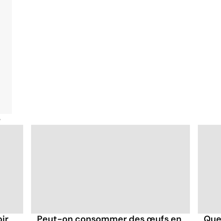
é
ir
Peut-on consommer des œufs en
Quel