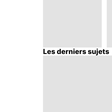
Les derniers sujets
Syndrome de
l'intestin irritable : un
trouble encore mal
connu