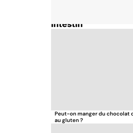
Intestin
Accueil
Thématiques
Peut-on manger du chocolat q
au gluten ?