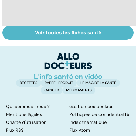
Voir toutes les fiches santé
Le magnésium,
Intestin irritable :
Al
un oligo-élément
le régime
pé
vital
FODMAP, une
solution ?
RECETTES
RAPPEL PRODUIT
LE MAG DE LA SANTÉ
CANCER
MÉDICAMENTS
Qui sommes-nous ?
Gestion des cookies
Mentions légales
Politiques de confidentialité
Charte d'utilisation
Index thématique
Flux RSS
Flux Atom