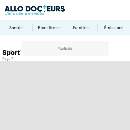
Santé
Bien-être
Famille
Émissions
Accueil
Sport santé
Bien-être
Sport santé
Page 7