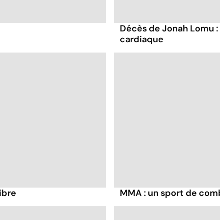
e
Décès de Jonah Lomu : d
cardiaque
ibre
MMA : un sport de comb