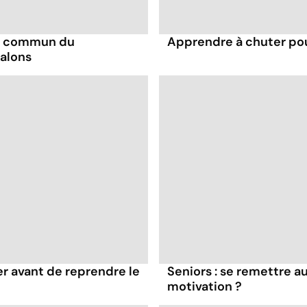
le commun du
Apprendre à chuter pou
talons
er avant de reprendre le
Seniors : se remettre a
motivation ?