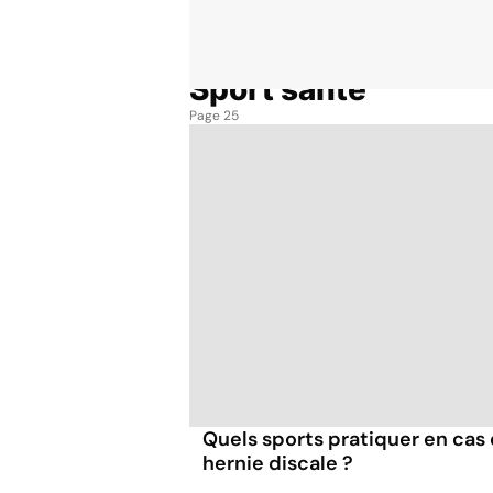
Sport santé
Accueil
Bien-être
Sport santé
Page 25
Quels sports pratiquer en cas 
hernie discale ?