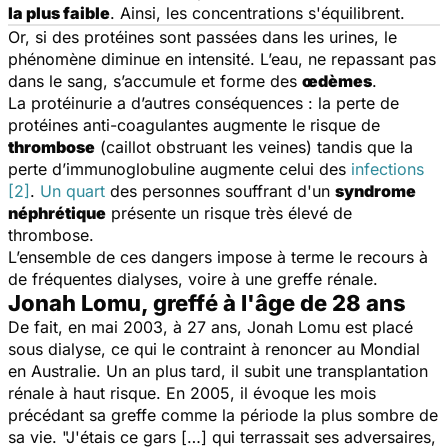
la plus faible
. Ainsi, les concentrations s'équilibrent.
Or, si des protéines sont passées dans les urines, le
phénomène diminue en intensité. L’eau, ne repassant pas
dans le sang, s’accumule et forme des
œdèmes
.
La protéinurie a d’autres conséquences : la perte de
protéines anti-coagulantes augmente le risque de
thrombose
(caillot obstruant les veines) tandis que la
perte d’immunoglobuline augmente celui des
infections
[2]
.
Un quart
des personnes souffrant d'un
syndrome
néphrétique
présente un risque très élevé de
thrombose.
L’ensemble de ces dangers impose à terme le recours à
de fréquentes dialyses, voire à une greffe rénale.
Jonah Lomu, greffé à l'âge de 28 ans
De fait, en mai 2003, à 27 ans, Jonah Lomu est placé
sous dialyse, ce qui le contraint à renoncer au Mondial
en Australie. Un an plus tard, il subit une transplantation
rénale à haut risque. En 2005, il évoque les mois
précédant sa greffe comme la période la plus sombre de
sa vie.
"J'étais ce gars […] qui terrassait ses adversaires,