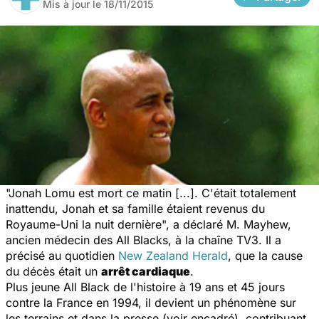
Mis à jour le
18/11/2015
"Jonah Lomu est mort ce matin [...]. C'était totalement
inattendu, Jonah et sa famille étaient revenus du
Royaume-Uni la nuit dernière",
a déclaré M. Mayhew,
ancien médecin des All Blacks, à la chaîne TV3. Il a
précisé au quotidien
New Zealand Herald
, que la cause
du décès était un
arrêt cardiaque
.
Plus jeune All Black de l'histoire à 19 ans et 45 jours
contre la France en 1994, il devient un phénomène sur
les terrains et dans la presse (voir encadré), contribuant