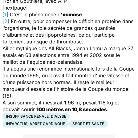
Florian Gouthière, avec AFP
[nextpage]
[1]
C'est le phénomène d
'osmose
.
[2]
En outre, pour compenser le déficit en protéine dans
l’organisme, le foie sécrète de grandes quantités
d'albumine et des lipoprotéines, ce qui participe
fortement au risque de thrombose.
Ailier mythique des All Blacks, Jonah Lomu a marqué 37
essais en 63 sélections entre 1994 et 2002 sous le
maillot de l'équipe néo-zélandaise.
Il a acquis une renommée internationale lors de la Coupe
du monde 1995, où il avait fait montre d'une vitesse et
d'une puissance hors normes. Il reste le meilleur
marqueur d'essais de l'histoire de la Coupe du monde
(15).
A son sommet, il mesurait 1,96 m, pesait 118 kg et
pouvait courir
100 mètres en 10,8 secondes
.
INSUFFISANCE RÉNALE, DIALYSE
INFARCTUS, ARRÊT CARDIAQUE
SPORT ET SANTÉ