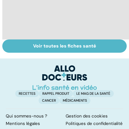
Voir toutes les fiches santé
Comment tenir
Comment réagit
Al
ses bonnes
notre corps face
m
résolutions
à l'hypothermie ?
t
p
RECETTES
RAPPEL PRODUIT
LE MAG DE LA SANTÉ
CANCER
MÉDICAMENTS
Qui sommes-nous ?
Gestion des cookies
Mentions légales
Politiques de confidentialité