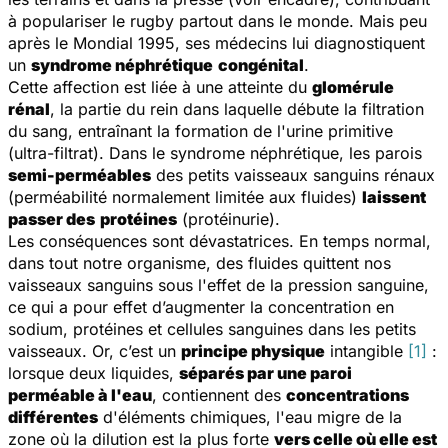
à populariser le rugby partout dans le monde. Mais peu
après le Mondial 1995, ses médecins lui diagnostiquent
un
syndrome néphrétique
congénital
.
Cette affection est liée à une atteinte du
glomérule
rénal
, la partie du rein dans laquelle débute la filtration
du sang, entraînant la formation de l'urine primitive
(ultra-filtrat). Dans le syndrome néphrétique, les parois
semi-perméables
des petits vaisseaux sanguins rénaux
(perméabilité normalement limitée aux fluides)
laissent
passer des
protéines
(protéinurie).
Les conséquences sont dévastatrices. En temps normal,
dans tout notre organisme, des fluides quittent nos
vaisseaux sanguins sous l'effet de la pression sanguine,
ce qui a pour effet d’augmenter la concentration en
sodium, protéines et cellules sanguines dans les petits
vaisseaux. Or, c’est un
principe physique
intangible
[1]
:
lorsque deux liquides,
séparés par une paroi
perméable à l'eau
, contiennent des
concentrations
différentes
d'éléments chimiques, l'eau migre de la
zone où la dilution est la plus forte
vers celle où elle est