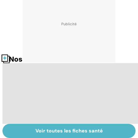
Nos fiches santé
Voir toutes les fiches santé
Dérèglement
Tout savoir sur
I