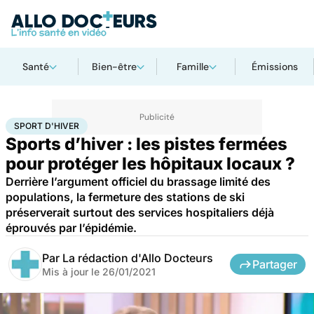
Santé
Bien-être
Famille
Émissions
Accueil
Bien-être
Sport santé
Sport d'hiver
SPORT D'HIVER
Sports d’hiver : les pistes fermées
pour protéger les hôpitaux locaux ?
Derrière l’argument officiel du brassage limité des
populations, la fermeture des stations de ski
préserverait surtout des services hospitaliers déjà
éprouvés par l’épidémie.
Par
La rédaction d'Allo Docteurs
Partager
Mis à jour le
26/01/2021