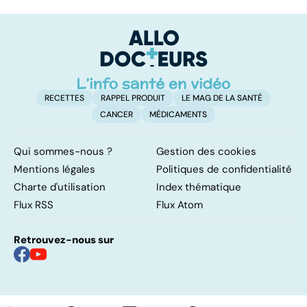
hormonal : et si
les infections
a
c'était les
pulmonaires
fa
surrénales ?
d'
RECETTES
RAPPEL PRODUIT
LE MAG DE LA SANTÉ
CANCER
MÉDICAMENTS
Qui sommes-nous ?
Gestion des cookies
Mentions légales
Politiques de confidentialité
Charte d'utilisation
Index thématique
Flux RSS
Flux Atom
Retrouvez-nous sur