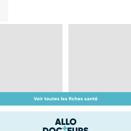
Voir toutes les fiches santé
Muscler ses abdos
Crampes, déchirures,
pour retrouver un
élongations... : quand
ventre plat
le muscle fait mal