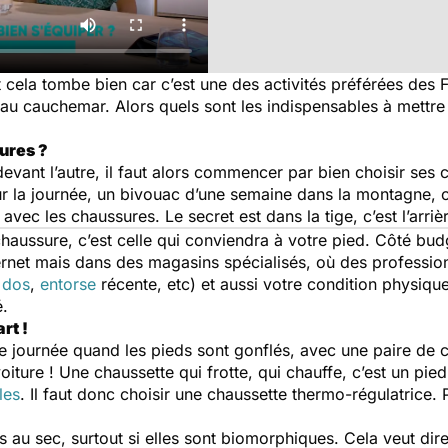
 et cela tombe bien car c’est une des activités préférées de
 au cauchemar. Alors quels sont les indispensables à mettre 
ures ?
evant l’autre, il faut alors commencer par bien choisir ses
ur la journée, un bivouac d’une semaine dans la montagne, 
vec les chaussures. Le secret est dans la tige, c’est l’arriè
 chaussure, c’est celle qui conviendra à votre pied. Côté bud
nternet mais dans des magasins spécialisés, où des professi
 dos
,
entorse
récente, etc) et aussi votre condition physique.
é.
rt !
 de journée quand les pieds sont gonflés, avec une paire de c
ture ! Une chaussette qui frotte, qui chauffe, c’est un pied qu
les
. Il faut donc choisir une chaussette thermo-régulatrice. 
ds au sec, surtout si elles sont biomorphiques. Cela veut di