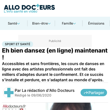
Santé
Bien-être
Famille
Émissions
Accueil
Bien-être
Sport santé
Sport et santé
SPORT ET SANTÉ
Eh bien dansez (en ligne) maintenant
!
Accessibles et sans frontières, les cours de danses en
ligne avec des artistes professionnels ont fait des
milliers d’adeptes durant le confinement. Et ce succès
s'installe et perdure, en s'adaptant au monde d'après.
Par
La rédaction d'Allo Docteurs
Partager
Rédigé le
09/06/2020