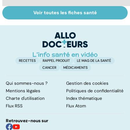
Voir toutes les fiches santé
Comment tenir
Muscler ses
C
ses bonnes
abdos pour
d
résolutions
retrouver un
él
ventre plat
q
fa
RECETTES
RAPPEL PRODUIT
LE MAG DE LA SANTÉ
CANCER
MÉDICAMENTS
Qui sommes-nous ?
Gestion des cookies
Mentions légales
Politiques de confidentialité
Charte d'utilisation
Index thématique
Flux RSS
Flux Atom
Retrouvez-nous sur