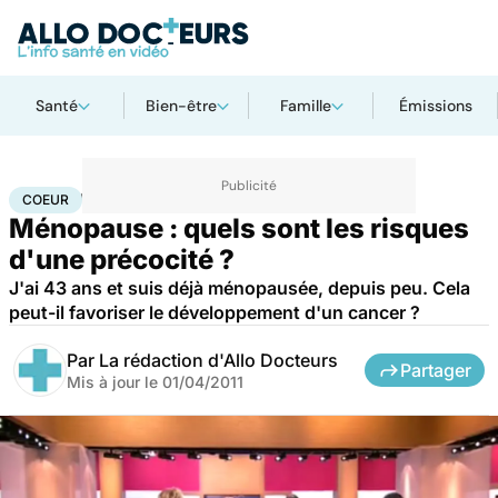
Santé
Bien-être
Famille
Émissions
Accueil
Santé
Maladies
Maladies cardiaques
Coeur
COEUR
Ménopause : quels sont les risques
d'une précocité ?
J'ai 43 ans et suis déjà ménopausée, depuis peu. Cela
peut-il favoriser le développement d'un cancer ?
Par
La rédaction d'Allo Docteurs
Partager
Mis à jour le
01/04/2011