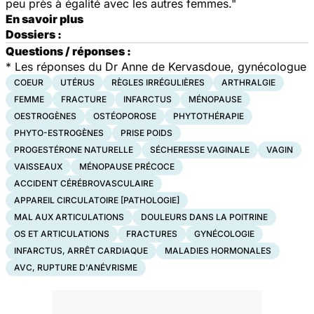
peu près à égalité avec les autres femmes."
En savoir plus
Dossiers :
Questions / réponses :
*
Les réponses du Dr Anne de Kervasdoue, gynécologue
COEUR
UTÉRUS
RÈGLES IRRÉGULIÈRES
ARTHRALGIE
FEMME
FRACTURE
INFARCTUS
MÉNOPAUSE
OESTROGÈNES
OSTÉOPOROSE
PHYTOTHÉRAPIE
PHYTO-ESTROGÈNES
PRISE POIDS
PROGESTÉRONE NATURELLE
SÉCHERESSE VAGINALE
VAGIN
VAISSEAUX
MÉNOPAUSE PRÉCOCE
ACCIDENT CÉRÉBROVASCULAIRE
APPAREIL CIRCULATOIRE [PATHOLOGIE]
MAL AUX ARTICULATIONS
DOULEURS DANS LA POITRINE
OS ET ARTICULATIONS
FRACTURES
GYNÉCOLOGIE
INFARCTUS, ARRÊT CARDIAQUE
MALADIES HORMONALES
AVC, RUPTURE D'ANÉVRISME