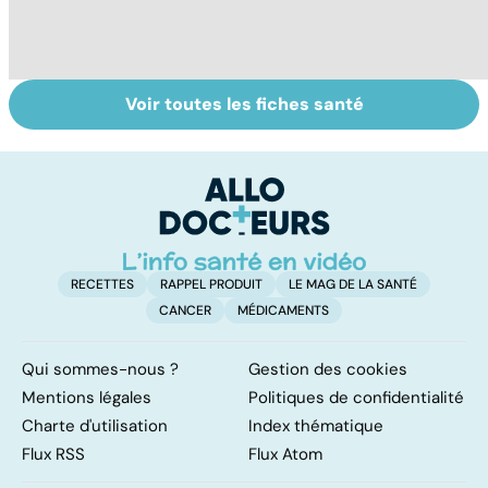
Voir toutes les fiches santé
HPV : tout savoir
Exostose
La
sur les
osseuse : des
s
papillomavirus
bosses sous la
d
peau
RECETTES
RAPPEL PRODUIT
LE MAG DE LA SANTÉ
CANCER
MÉDICAMENTS
Qui sommes-nous ?
Gestion des cookies
Mentions légales
Politiques de confidentialité
Charte d'utilisation
Index thématique
Flux RSS
Flux Atom