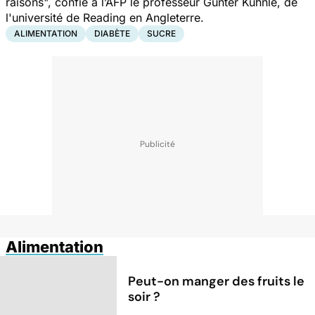
raisons
", confie à l’AFP le professeur Gunter Kuhnle, de
l'université de Reading en Angleterre.
ALIMENTATION
DIABÈTE
SUCRE
Alimentation
Peut-on manger des fruits le
soir ?