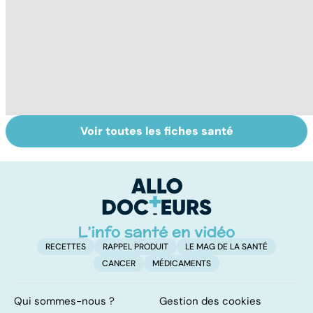
Voir toutes les fiches santé
Nécrose : quand
Le magnésium,
In
les tissus
un oligo-élément
l
meurent
vital
F
so
RECETTES
RAPPEL PRODUIT
LE MAG DE LA SANTÉ
CANCER
MÉDICAMENTS
Qui sommes-nous ?
Gestion des cookies