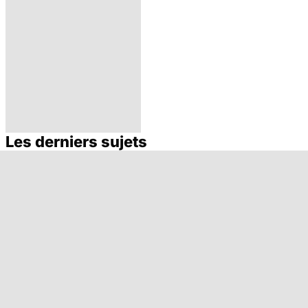
Les derniers sujets
Cannabis : une
vraie
dépendance