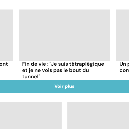
dont
Fin de vie : "Je suis tétraplégique
Un 
et je ne vois pas le bout du
com
tunnel"
Voir plus