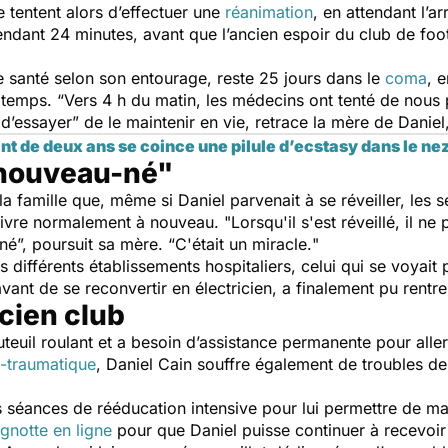
 tentent alors d’effectuer une
réanimation
, en attendant l’
endant 24 minutes, avant que l’ancien espoir du club de foot
santé selon son entourage, reste 25 jours dans le
coma
, 
gtemps. “
Vers 4 h du matin, les médecins ont tenté de nous p
 d’essayer
” de le maintenir en vie, retrace la mère de Danie
nt de deux ans se coince une pilule d’ecstasy dans le ne
 nouveau-né"
 la famille que, même si Daniel parvenait à se réveiller, les
 vivre normalement à nouveau. "
Lorsqu'il s'est réveillé, il ne
-né
”, poursuit sa mère. “
C'était un miracle.
"
ifférents établissements hospitaliers, celui qui se voyait p
ant de se reconvertir en électricien, a finalement pu rentr
cien club
uteuil roulant et a besoin d’assistance permanente pour alle
t-traumatique
, Daniel Cain souffre également de troubles de
des séances de rééducation intensive pour lui permettre de m
gnotte en ligne
pour que Daniel puisse continuer à recevoi