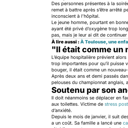
Des personnes présentes à la soirée
remet à battre après s’être arrêté p
inconscient à l'hôpital.
Le jeune homme, pourtant en bonne 
ayant été privé d’oxygène trop lon
pas, mais je leur ai dit de continuer
À lire aussi :
À Toulouse, une enfa
"Il était comme un
L’équipe hospitalière prévient alors
trop importantes pour qu’il puisse
bouger, il était comme un nouveau
Après deux ans et demi passés dans d
pelouses du championnat anglais, av
Soutenu par son an
Il doit néanmoins se déplacer en fa
aux toilettes. Victime de
stress pos
d’anxiété.
Depuis le mois de janvier, il suit 
a un coût. Sa famille a lancé une
ca