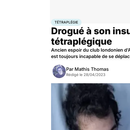
Accueil
Santé
Tétraplégie
TÉTRAPLÉGIE
Drogué à son insu
tétraplégique
Ancien espoir du club londonien d’Ar
est toujours incapable de se dépla
Par
Mathis Thomas
Rédigé le
28/04/2023