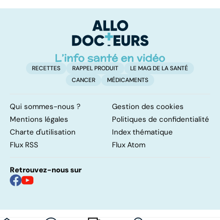
vraie
les infections
a
dépendance
pulmonaires
fa
d'
RECETTES
RAPPEL PRODUIT
LE MAG DE LA SANTÉ
CANCER
MÉDICAMENTS
Qui sommes-nous ?
Gestion des cookies
Mentions légales
Politiques de confidentialité
Charte d'utilisation
Index thématique
Flux RSS
Flux Atom
Retrouvez-nous sur