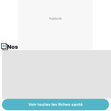
Nos fiches santé
Voir toutes les fiches santé
Cannabis : une
Tout savoir sur
I