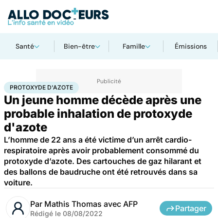
Santé
Bien-être
Famille
Émissions
Accueil
Santé
Maladies
Drogues et addictions
Protoxyde d'azote
PROTOXYDE D'AZOTE
Un jeune homme décède après une
probable inhalation de protoxyde
d'azote
L’homme de 22 ans a été victime d’un arrêt cardio-
respiratoire après avoir probablement consommé du
protoxyde d’azote. Des cartouches de gaz hilarant et
des ballons de baudruche ont été retrouvés dans sa
voiture.
Par
Mathis Thomas avec AFP
Partager
Rédigé le
08/08/2022