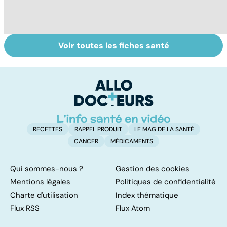
Voir toutes les fiches santé
Anesthésie
Dérèglement
To
générale : mieux
hormonal : et si
le
comprendre
c'était les
p
pour ne pas en
surrénales ?
avoir peur
RECETTES
RAPPEL PRODUIT
LE MAG DE LA SANTÉ
CANCER
MÉDICAMENTS
Qui sommes-nous ?
Gestion des cookies
Mentions légales
Politiques de confidentialité
Charte d'utilisation
Index thématique
Flux RSS
Flux Atom