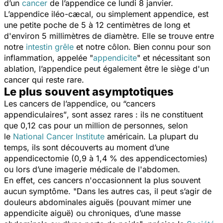
d’un
cancer
de l’appendice ce lundi 8 janvier.
L’appendice iléo-cæcal, ou simplement appendice, est
une petite poche de 5 à 12 centimètres de long et
d'environ 5 millimètres de diamètre. Elle se trouve entre
notre
intestin grêle
et notre côlon. Bien connu pour son
inflammation, appelée "
appendicite
" et nécessitant
son
ablation, l’appendice peut également être le siège d'un
cancer qui reste rare.
Le plus souvent asymptotiques
Les cancers de l’appendice, ou
“cancers
appendiculaires”
, sont assez rares : ils ne constituent
que 0,12 cas pour un million de personnes, selon
le
National Cancer Institute
américain. La plupart du
temps, ils sont découverts au moment d’une
appendicectomie (0,9 à 1,4 % des appendicectomies)
ou lors d’une imagerie médicale de l'abdomen.
En effet, ces cancers n'occasionnent la plus souvent
aucun symptôme. "
Dans les autres cas, il peut s’agir de
douleurs abdominales aiguës (pouvant mimer une
appendicite aiguë) ou chroniques, d’une masse