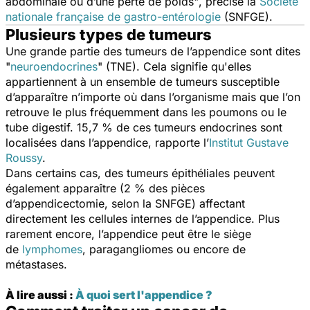
abdominale ou d’une perte de poids"
, précise la
Société
nationale française de gastro-entérologie
(SNFGE).
Plusieurs types de tumeurs
Une grande partie des tumeurs de l’appendice sont dites
"
neuroendocrines
"
(TNE). Cela signifie qu'elles
appartiennent à un ensemble de tumeurs susceptible
d’apparaître n’importe où dans l’organisme mais que l’on
retrouve le plus fréquemment dans les poumons ou le
tube digestif. 15,7 % de ces tumeurs endocrines sont
localisées dans l’appendice, rapporte l’
Institut Gustave
Roussy
.
Dans certains cas, des tumeurs épithéliales peuvent
également apparaître (2 % des pièces
d’appendicectomie, selon la SNFGE) affectant
directement les cellules internes de l’appendice. Plus
rarement encore, l’appendice peut être le siège
de
lymphomes
, paragangliomes ou encore de
métastases.
À lire aussi :
À quoi sert l'appendice ?