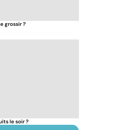
e grossir ?
ts le soir ?