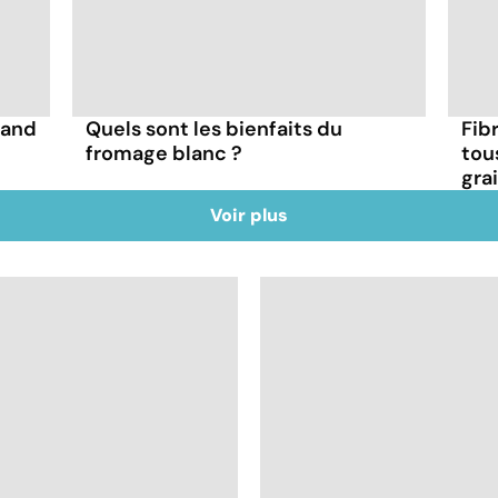
uand
Quels sont les bienfaits du
Fibr
fromage blanc ?
tou
gra
Voir plus