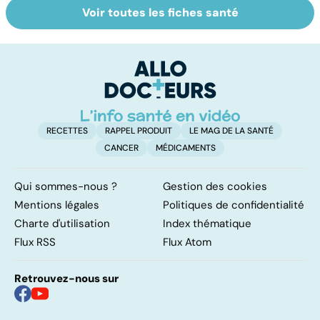
Voir toutes les fiches santé
Bien vivre la
Retrouver du
L'
ménopause
tonus grâce aux
m
plantes
h
RECETTES
RAPPEL PRODUIT
LE MAG DE LA SANTÉ
CANCER
MÉDICAMENTS
Qui sommes-nous ?
Gestion des cookies
Mentions légales
Politiques de confidentialité
Charte d'utilisation
Index thématique
Flux RSS
Flux Atom
Retrouvez-nous sur