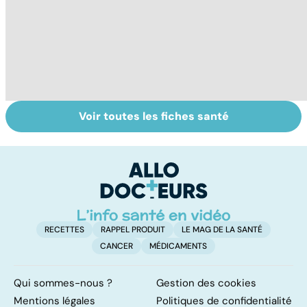
Voir toutes les fiches santé
L'avortement :
HPV : tout savoir
Gy
quels délais,
sur les
po
quelles
papillomavirus
méthodes ?
RECETTES
RAPPEL PRODUIT
LE MAG DE LA SANTÉ
CANCER
MÉDICAMENTS
Qui sommes-nous ?
Gestion des cookies
Mentions légales
Politiques de confidentialité