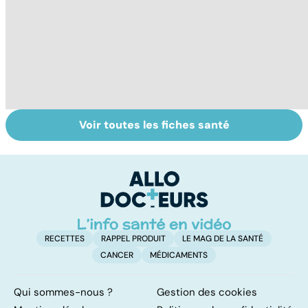
Voir toutes les fiches santé
Les agrumes et
Le magnésium,
In
leurs bienfaits
un oligo-élément
l
pour la santé
vital
F
so
RECETTES
RAPPEL PRODUIT
LE MAG DE LA SANTÉ
CANCER
MÉDICAMENTS
Qui sommes-nous ?
Gestion des cookies