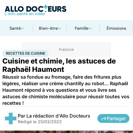
Santé
Bien-être
Famille
Émissions
Accueil
Bien-être
Recettes de cuisine
RECETTES DE CUISINE
Cuisine et chimie, les astuces de
Raphaël Haumont
Réussir sa fondue au fromage, faire des fritures plus
légères, réaliser une crème chantilly au robot... Raphaël
Haumont répond à vos questions et vous livre ses
astuces de chimiste moléculaire pour réussir toutes vos
recettes !
Par
La rédaction d'Allo Docteurs
Partager
Rédigé le
25/03/2022