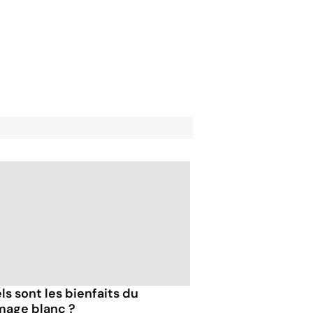
ls sont les bienfaits du
mage blanc ?