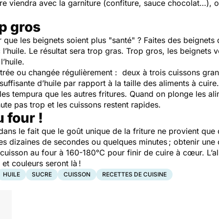
ucre viendra avec la garniture (confiture, sauce chocolat…),
op gros
que les beignets soient plus "santé" ? Faites des beignets de 
l’huile. Le résultat sera trop gras. Trop gros, les beignets
’huile.
 filtrée ou changée régulièrement : deux à trois cuissons g
suffisante d’huile par rapport à la taille des aliments à cuir
 les tempura que les autres fritures. Quand on plonge les ali
ute pas trop et les cuissons restent rapides.
u four !
dans le fait que le goût unique de la friture ne provient que
ues dizaines de secondes ou quelques minutes ; obtenir une 
a cuisson au four à 160-180°C pour finir de cuire à cœur. L’
s et couleurs seront là !
HUILE
SUCRE
CUISSON
RECETTES DE CUISINE