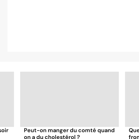
soir
Peut-on manger du comté quand
Que
on a du cholestérol ?
fro