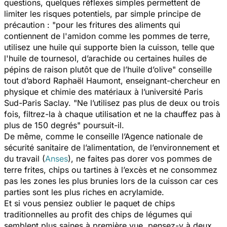
questions, quelques réflexes simples permettent de
limiter les risques potentiels, par simple principe de
précaution : "
pour les fritures des aliments qui
contiennent de l'amidon comme les pommes de terre,
utilisez une huile qui supporte bien la cuisson, telle que
l'huile de tournesol, d’arachide ou certaines huiles de
pépins de raison plutôt que de l’huile d’olive
" conseille
tout d’abord Raphaël Haumont, enseignant-chercheur en
physique et chimie des matériaux à l’université Paris
Sud-Paris Saclay. "
Ne l’utilisez pas plus de deux ou trois
fois, filtrez-la à chaque utilisation et ne la chauffez pas à
plus de 150 degrés
" poursuit-il.
De même, comme le conseille l’Agence nationale de
sécurité sanitaire de l’alimentation, de l’environnement et
du travail (
Anses
), ne faites pas dorer vos pommes de
terre frites, chips ou tartines à l’excès et ne consommez
pas les zones les plus brunies lors de la cuisson car ces
parties sont les plus riches en acrylamide.
Et si vous pensiez oublier le paquet de chips
traditionnelles au profit des chips de légumes qui
semblent plus saines à première vue, pensez-y à deux