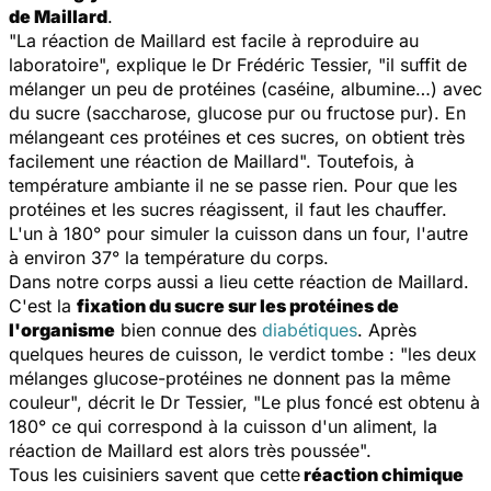
de Maillard
.
"
La réaction de Maillard est facile à reproduire au
laboratoire
", explique le Dr Frédéric Tessier, "
il suffit de
mélanger un peu de protéines (caséine, albumine…) avec
du sucre (saccharose, glucose pur ou fructose pur). En
mélangeant ces protéines et ces sucres, on obtient très
facilement une réaction de Maillard
". Toutefois, à
température ambiante il ne se passe rien. Pour que les
protéines et les sucres réagissent, il faut les chauffer.
L'un à 180° pour simuler la cuisson dans un four, l'autre
à environ 37° la température du corps.
Dans notre corps aussi a lieu cette réaction de Maillard.
C'est la
fixation du sucre sur les protéines de
l'organisme
bien connue des
diabétiques
. Après
quelques heures de cuisson, le verdict tombe : "
les deux
mélanges glucose-protéines ne donnent pas la même
couleur
", décrit le Dr Tessier, "
Le plus foncé est obtenu à
180° ce qui correspond à la cuisson d'un aliment, la
réaction de Maillard est alors très poussée
".
Tous les cuisiniers savent que cette
réaction chimique