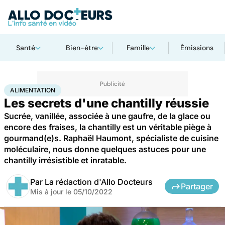
Santé
Bien-être
Famille
Émissions
Accueil
Bien-être
Nutrition
Alimentation
ALIMENTATION
Les secrets d'une chantilly réussie
Sucrée, vanillée, associée à une gaufre, de la glace ou
encore des fraises, la chantilly est un véritable piège à
gourmand(e)s. Raphaël Haumont, spécialiste de cuisine
moléculaire, nous donne quelques astuces pour une
chantilly irrésistible et inratable.
Par
La rédaction d'Allo Docteurs
Partager
Mis à jour le
05/10/2022