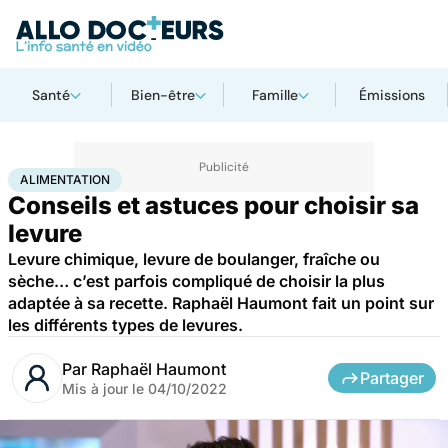
Santé
Bien-être
Famille
Émissions
Accueil
Bien-être
Nutrition
Alimentation
ALIMENTATION
Conseils et astuces pour choisir sa
levure
Levure chimique, levure de boulanger, fraîche ou
sèche… c’est parfois compliqué de choisir la plus
adaptée à sa recette. Raphaël Haumont fait un point sur
les différents types de levures.
Par
Raphaël Haumont
Partager
Mis à jour le
04/10/2022