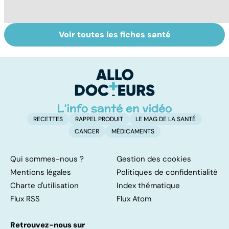
Voir toutes les fiches santé
Les agrumes et
Le magnésium,
In
leurs bienfaits
un oligo-élément
l
pour la santé
vital
F
so
RECETTES
RAPPEL PRODUIT
LE MAG DE LA SANTÉ
CANCER
MÉDICAMENTS
Qui sommes-nous ?
Gestion des cookies
Mentions légales
Politiques de confidentialité
Charte d'utilisation
Index thématique
Flux RSS
Flux Atom
Retrouvez-nous sur