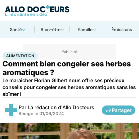
Santé
Bien-être
Famille
Émissions
Accueil
Bien-être
Nutrition
Alimentation
ALIMENTATION
Comment bien congeler ses herbes
aromatiques ?
Le maraîcher Florian Gilbert nous offre ses précieux
conseils pour congeler ses herbes aromatiques sans les
abîmer !
Par
La rédaction d'Allo Docteurs
Partager
Rédigé le
01/06/2024