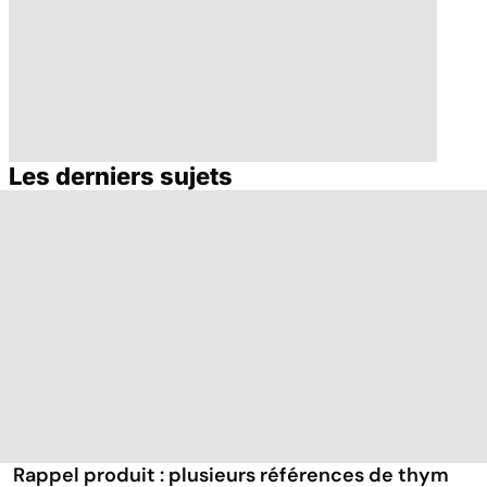
Les derniers sujets
Retrouver du
Huiles
tonus grâce aux
essentielles :
plantes
mode d'emploi
Rappel produit : plusieurs références de thym