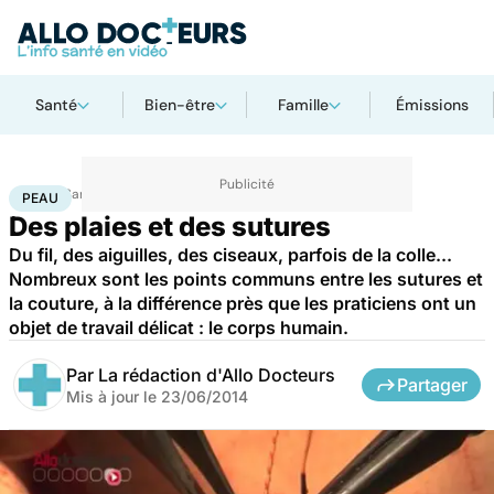
Santé
Bien-être
Famille
Émissions
Accueil
Santé
Maladies
Peau
PEAU
Des plaies et des sutures
Du fil, des aiguilles, des ciseaux, parfois de la colle...
Nombreux sont les points communs entre les sutures et
la couture, à la différence près que les praticiens ont un
objet de travail délicat : le corps humain.
Par
La rédaction d'Allo Docteurs
Partager
Mis à jour le
23/06/2014