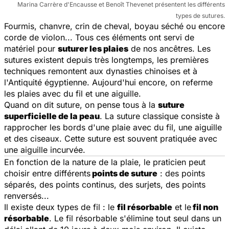
Marina Carrère d'Encausse et Benoît Thevenet présentent les différents
types de sutures.
Fourmis, chanvre, crin de cheval, boyau séché ou encore
corde de violon... Tous ces éléments ont servi de
matériel pour
suturer les plaies
de nos ancêtres. Les
sutures existent depuis très longtemps, les premières
techniques remontent aux dynasties chinoises et à
l'Antiquité égyptienne. Aujourd'hui encore, on referme
les plaies avec du fil et une aiguille.
Quand on dit suture, on pense tous à la
suture
superficielle de la peau
. La suture classique consiste à
rapprocher les bords d'une plaie avec du fil, une aiguille
et des ciseaux. Cette suture est souvent pratiquée avec
une aiguille incurvée.
En fonction de la nature de la plaie, le praticien peut
choisir entre différents
points de suture
: des points
séparés, des points continus, des surjets, des points
renversés...
Il existe deux types de fil : le
fil résorbable
et le
fil non
résorbable
. Le fil résorbable s'élimine tout seul dans un