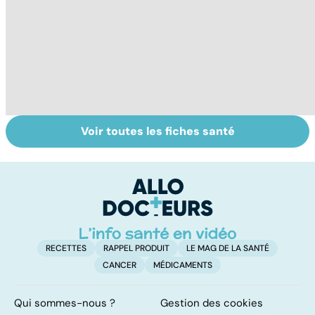
Voir toutes les fiches santé
Tout savoir sur le
Tout savoir sur le
M
vitiligo
cancer de la
p
vessie
c
p
RECETTES
RAPPEL PRODUIT
LE MAG DE LA SANTÉ
CANCER
MÉDICAMENTS
Qui sommes-nous ?
Gestion des cookies