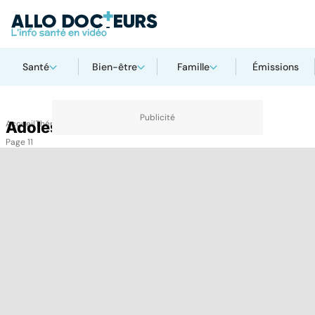
Santé
Bien-être
Famille
Émissions
Accueil
Adolescent
Thématiques
Adolescent
Page 11