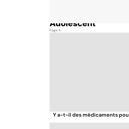
Adolescent
Accueil
Thématiques
Adolescent
Page 4
Y a-t-il des médicaments pour