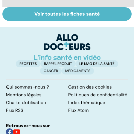
Voir toutes les fiches santé
La tuberculose
Maladies
S
pulmonaire
éruptives :
je
comment les
po
reconnaître ?
RECETTES
RAPPEL PRODUIT
LE MAG DE LA SANTÉ
CANCER
MÉDICAMENTS
Qui sommes-nous ?
Gestion des cookies
Mentions légales
Politiques de confidentialité
Charte d'utilisation
Index thématique
Flux RSS
Flux Atom
Retrouvez-nous sur