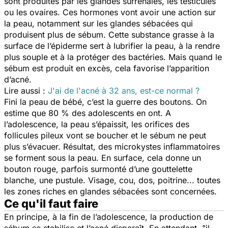
sont produites par les glandes surrénales, les testicules
ou les ovaires. Ces hormones vont avoir une action sur
la peau, notamment sur les glandes sébacées qui
produisent plus de sébum. Cette substance grasse à la
surface de l’épiderme sert à lubrifier la peau, à la rendre
plus souple et à la protéger des bactéries. Mais quand le
sébum est produit en excès, cela favorise l’apparition
d’acné.
Lire aussi :
J'ai de l'acné à 32 ans, est-ce normal ?
Fini la peau de bébé, c’est la guerre des boutons. On
estime que 80 % des adolescents en ont. A
l’adolescence, la peau s’épaissit, les orifices des
follicules pileux vont se boucher et le sébum ne peut
plus s’évacuer. Résultat, des microkystes inflammatoires
se forment sous la peau. En surface, cela donne un
bouton rouge, parfois surmonté d’une gouttelette
blanche, une pustule. Visage, cou, dos, poitrine... toutes
les zones riches en glandes sébacées sont concernées.
Ce qu'il faut faire
En principe, à la fin de l’adolescence, la production de
sébum se stabilise et l’acné disparaît. En attendant,
"il