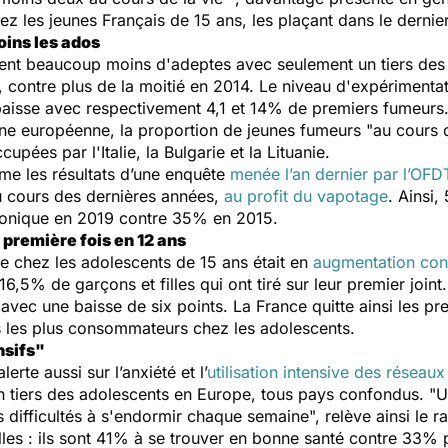
z les jeunes Français de 15 ans, les plaçant dans le dernie
oins les ados
ment beaucoup moins d'adeptes avec seulement un tiers des 
, contre plus de la moitié en 2014. Le niveau d'expérimentat
 baisse avec respectivement 4,1 et 14% de premiers fumeurs
nne européenne, la proportion de jeunes fumeurs "au cours d
pées par l'Italie, la Bulgarie et la Lituanie.
rme les résultats d’une enquête
menée l’an dernier par l’OFD
au cours des dernières années,
au profit du vapotage
. Ainsi
tronique en 2019 contre 35% en 2015.
 première fois en 12 ans
e chez les adolescents de 15 ans était en
augmentation con
16,5% de garçons et filles qui ont tiré sur leur premier joi
avec une baisse de six points. La France quitte ainsi les p
ys les plus consommateurs chez les adolescents.
nsifs"
rte aussi sur l’anxiété et l’
utilisation intensive des réseau
n tiers des adolescents en Europe, tous pays confondus. "
U
es difficultés à s'endormir chaque semaine
", relève ainsi le 
lles : ils sont 41% à se trouver en bonne santé contre 33% 