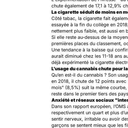
chute également de 17,1 à 12,9% che
La cigarette séduit de moins en m
Côté tabac, la cigarette fait égale
essayée à la fin du collège en 2018
nettement plus faible, est aussi en
Si elle reste au-dessus de la moye
premières places du classement, occu
Une tendance à la baisse qui confi
aurait diminué chez les 11-18 ans 
déjà expérimenté la cigarette élec
L’usage du cannabis chute pour la
Qu’en est-il du cannabis ? Son usag
en 2018, il chute de 12 points avec 
mois
" (8,5%) suit la même courbe, 
reste dans le premier tiers des pa
Anxiété et réseaux sociaux "inte
Dans son rapport européen, l’OMS ale
respectivement un quart et plus d’u
sentir nerveux, irritable ou avoir d
garçons se sentent mieux que les fi