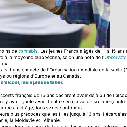
moins de
cannabis
. Les jeunes Français âgés de 11 à 15 ans
ure à la moyenne européenne, selon une note de l'
Observatoi
 mai.
ltats d'une enquête de l'Organisation mondiale de la santé
ys ou régions d'Europe et au Canada.
d’alcool, mais plus de tabac
cents français de 15 ans déclarent avoir déjà bu de l'alco
ent y avoir goûté avant l'entrée en classe de sixième (contr
Europe à cet âge, tous sexes confondus.
rs plus précoces que les filles jusqu'à 13 ans, l'écart s'es
nie, la Moldavie et l'Albanie.
 moins deux au cours de la vie -, davantage présente en géné