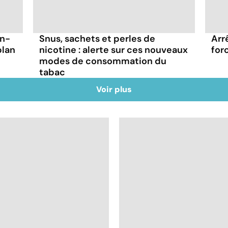
on-
Snus, sachets et perles de
Arr
plan
nicotine : alerte sur ces nouveaux
for
modes de consommation du
tabac
Voir plus