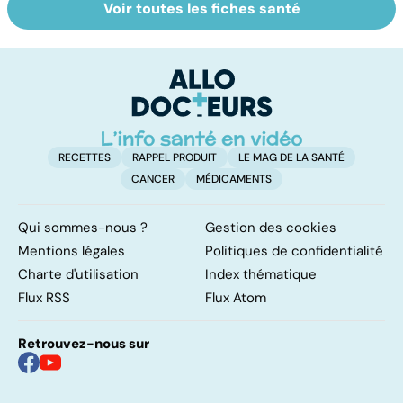
Voir toutes les fiches santé
Ados : que faire
Santé des
Au
en cas de
jeunes : quel rôle
d
troubles du
pour l'école ?
s
comportement ?
RECETTES
RAPPEL PRODUIT
LE MAG DE LA SANTÉ
CANCER
MÉDICAMENTS
Qui sommes-nous ?
Gestion des cookies
Mentions légales
Politiques de confidentialité
Charte d'utilisation
Index thématique
Flux RSS
Flux Atom
Retrouvez-nous sur