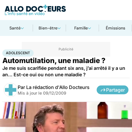
Santé
Bien-être
Famille
Émissions
Accueil
Bien-être
Psycho
Adolescent
ADOLESCENT
Automutilation, une maladie ?
Je me suis scarifiée pendant six ans, j’ai arrêté il y a un
an… Est-ce oui ou non une maladie ?
Par
La rédaction d'Allo Docteurs
Partager
Mis à jour le
09/12/2009