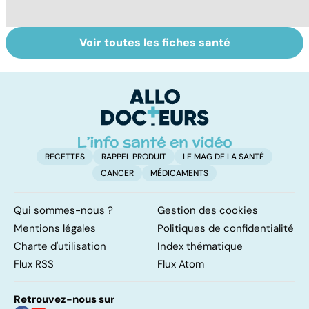
Voir toutes les fiches santé
Suicide : prévenir
Post-partum : un
L
le passage à
bouleversement
a
l'acte
après la
p
naissance
RECETTES
RAPPEL PRODUIT
LE MAG DE LA SANTÉ
CANCER
MÉDICAMENTS
Qui sommes-nous ?
Gestion des cookies
Mentions légales
Politiques de confidentialité
Charte d'utilisation
Index thématique
Flux RSS
Flux Atom
Retrouvez-nous sur