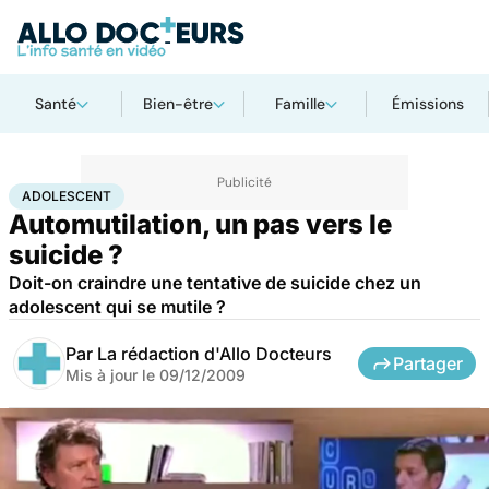
Santé
Bien-être
Famille
Émissions
Accueil
Bien-être
Psycho
Adolescent
ADOLESCENT
Automutilation, un pas vers le
suicide ?
Doit-on craindre une tentative de suicide chez un
adolescent qui se mutile ?
Par
La rédaction d'Allo Docteurs
Partager
Mis à jour le
09/12/2009