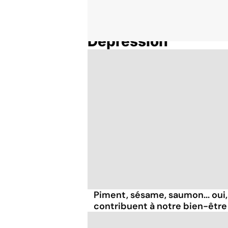
Dépression
Accueil
Thématiques
Piment, sésame, saumon... oui,
contribuent à notre bien-être