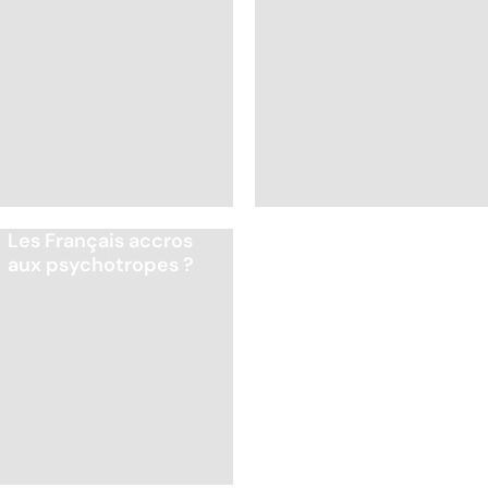
Les Français accros
Automutilation : des
aux psychotropes ?
ados en souffrance