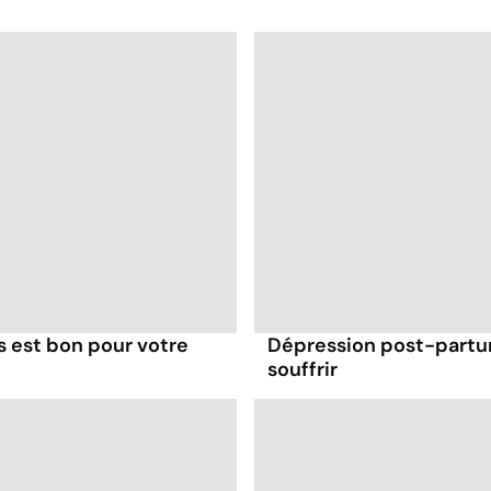
Antidépresseurs : les
traitements de
l'humeur
s est bon pour votre
Dépression post-partum
souffrir