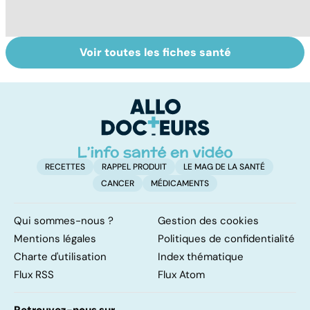
Voir toutes les fiches santé
Ados : que faire
Santé des
Au
en cas de
jeunes : quel rôle
d
troubles du
pour l'école ?
s
comportement ?
RECETTES
RAPPEL PRODUIT
LE MAG DE LA SANTÉ
CANCER
MÉDICAMENTS
Qui sommes-nous ?
Gestion des cookies
Mentions légales
Politiques de confidentialité
Charte d'utilisation
Index thématique
Flux RSS
Flux Atom