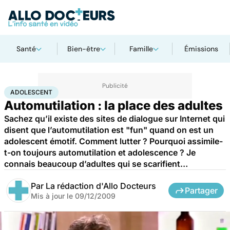
Santé
Bien-être
Famille
Émissions
Accueil
Bien-être
Psycho
Adolescent
ADOLESCENT
Automutilation : la place des adultes
Sachez qu’il existe des sites de dialogue sur Internet qui
disent que l’automutilation est "fun" quand on est un
adolescent émotif. Comment lutter ? Pourquoi assimile-
t-on toujours automutilation et adolescence ? Je
connais beaucoup d’adultes qui se scarifient…
Par
La rédaction d'Allo Docteurs
Partager
Mis à jour le
09/12/2009