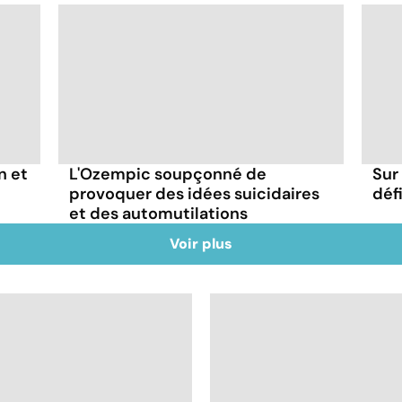
n et
L'Ozempic soupçonné de
Sur 
provoquer des idées suicidaires
déf
et des automutilations
Voir plus