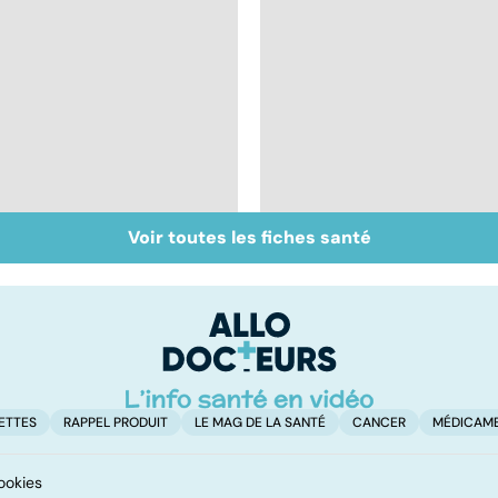
Voir toutes les fiches santé
Santé des jeunes :
Automutilation : des
quel rôle pour
ados en souffrance
l'école ?
ETTES
RAPPEL PRODUIT
LE MAG DE LA SANTÉ
CANCER
MÉDICAM
ookies