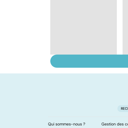
Ados : que faire en
cas de troubles du
comportement ?
REC
Qui sommes-nous ?
Gestion des c