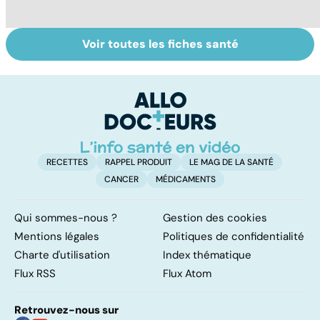
Voir toutes les fiches santé
Les agrumes et
Régimes
L
leurs bienfaits
végétarien,
u
pour la santé
végétalien : quels
vi
bénéfices pour la
santé ?
RECETTES
RAPPEL PRODUIT
LE MAG DE LA SANTÉ
CANCER
MÉDICAMENTS
Qui sommes-nous ?
Gestion des cookies
Mentions légales
Politiques de confidentialité
Charte d'utilisation
Index thématique
Flux RSS
Flux Atom
Retrouvez-nous sur