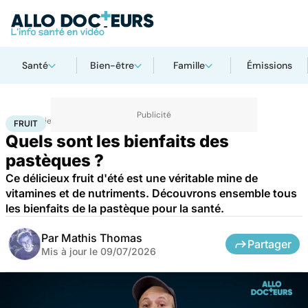
Santé
Bien-être
Famille
Émissions
Accueil
Bien-être
Nutrition
Fruit
FRUIT
Quels sont les bienfaits des
pastèques ?
Ce délicieux fruit d'été est une véritable mine de
vitamines et de nutriments. Découvrons ensemble tous
les bienfaits de la pastèque pour la santé.
Par
Mathis Thomas
Partager
Mis à jour le
09/07/2026