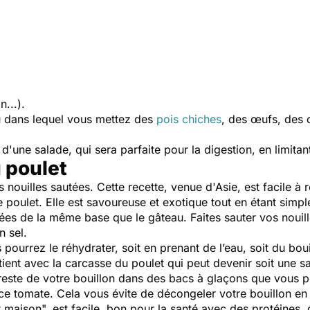
...).
 dans lequel vous mettez des
pois chiches
, des œufs, des 
une salade, qui sera parfaite pour la digestion, en limitan
 poulet
s nouilles sautées. Cette recette, venue d'Asie, est facile à r
poulet. Elle est savoureuse et exotique tout en étant simpl
uées de la même base que le gâteau. Faites sauter vos nouil
n sel.
s pourrez le réhydrater, soit en prenant de l’eau, soit du bo
ient avec la carcasse du poulet qui peut devenir soit une sa
 reste de votre bouillon dans des bacs à glaçons que vous 
 tomate. Cela vous évite de décongeler votre bouillon en i
it maison", est facile, bon pour la santé avec des protéines