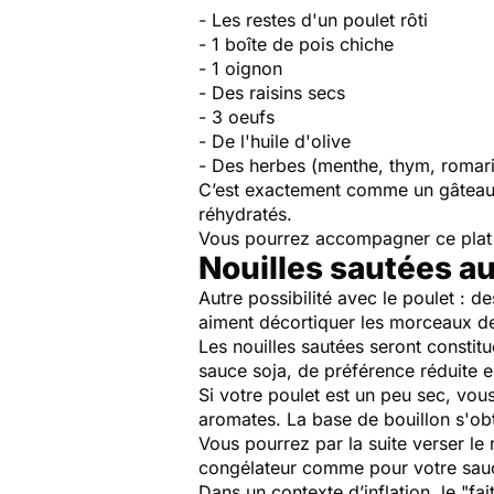
- Les restes d'un poulet rôti
- 1 boîte de pois chiche
- 1 oignon
- Des raisins secs
- 3 oeufs
- De l'huile d'olive
- Des herbes (menthe, thym, romarin
C’est exactement comme un gâteau
réhydratés.
Vous pourrez accompagner ce plat d'
Nouilles sautées au
Autre possibilité avec le poulet : de
aiment décortiquer les morceaux de 
Les nouilles sautées seront constit
sauce soja, de préférence réduite e
Si votre poulet est un peu sec, vou
aromates. La base de bouillon s'obt
Vous pourrez par la suite verser le
congélateur comme pour votre sauce
Dans un contexte d’inflation, le "fa