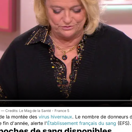
Le Mag de la Santé - France 5
 de la montée des
virus hivernaux
. Le nombre de donneurs de
fin d'année, alerte l'
Établissement français du sang
(EFS)
poches de sang disponibles