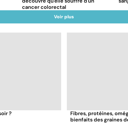
découvre qu'elle souffre d'un
san
cancer colorectal
Voir plus
oir ?
Fibres, protéines, oméga
bienfaits des graines 