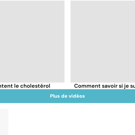
tent le cholestérol
Comment savoir si je 
Plus de vidéos