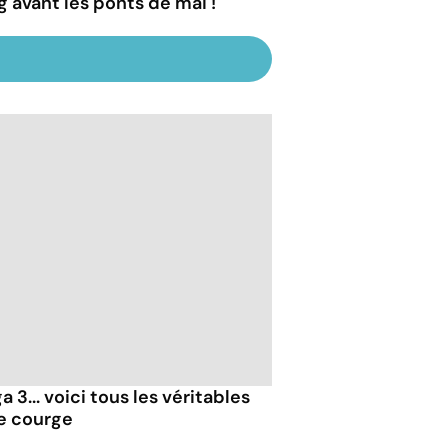
g avant les ponts de mai !
 3... voici tous les véritables
de courge