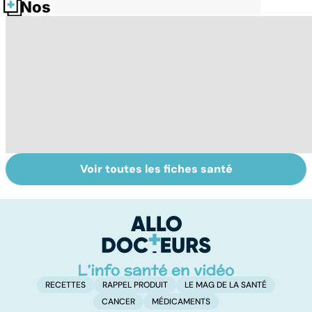
Nos fiches santé
Voir toutes les fiches santé
Tout savoir sur
Variole du singe :
R
les infections
symptômes,
l
pulmonaires
transmission et
la
traitements
RECETTES
RAPPEL PRODUIT
LE MAG DE LA SANTÉ
CANCER
MÉDICAMENTS