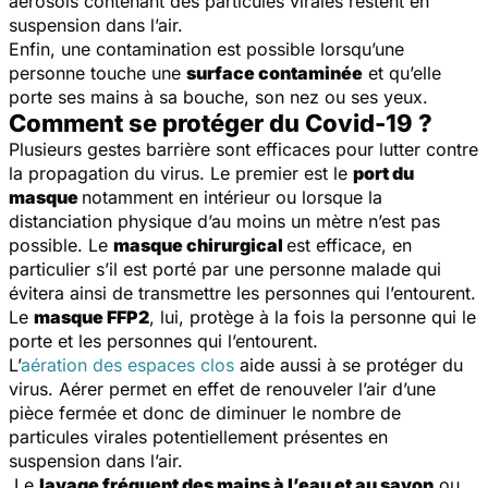
aérosols contenant des particules virales restent en
suspension dans l’air.
Enfin, une contamination est possible lorsqu’une
personne touche une
surface contaminée
et qu’elle
porte ses mains à sa bouche, son nez ou ses yeux.
Comment se protéger du Covid-19 ?
Plusieurs gestes barrière sont efficaces pour lutter contre
la propagation du virus. Le premier est le
port du
masque
notamment en intérieur ou lorsque la
distanciation physique d’au moins un mètre n’est pas
possible. Le
masque chirurgical
est efficace, en
particulier s’il est porté par une personne malade qui
évitera ainsi de transmettre les personnes qui l’entourent.
Le
masque FFP2
, lui, protège à la fois la personne qui le
porte et les personnes qui l’entourent.
L’
aération des espaces clos
aide aussi à se protéger du
virus. Aérer permet en effet de renouveler l’air d’une
pièce fermée et donc de diminuer le nombre de
particules virales potentiellement présentes en
suspension dans l’air.
Le
lavage fréquent des mains à l’eau et au savon
ou,