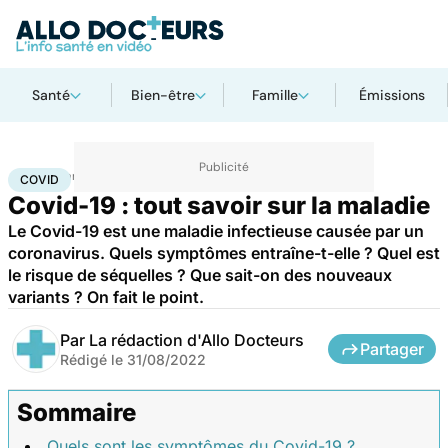
Santé
Bien-être
Famille
Émissions
Accueil
Santé
Maladies
Maladies infectieuses
Covid
COVID
Covid-19 : tout savoir sur la maladie
Le Covid-19 est une maladie infectieuse causée par un
coronavirus. Quels symptômes entraîne-t-elle ? Quel est
le risque de séquelles ? Que sait-on des nouveaux
variants ? On fait le point.
Par
La rédaction d'Allo Docteurs
Partager
Rédigé le
31/08/2022
Sommaire
Quels sont les symptômes du Covid-19 ?