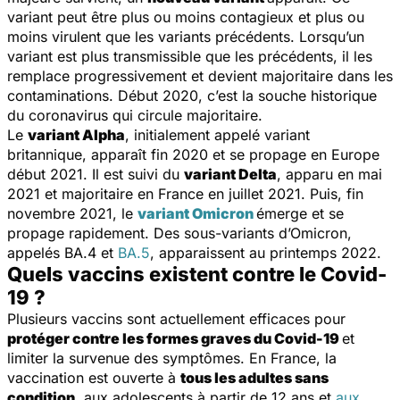
variant peut être plus ou moins contagieux et plus ou
moins virulent que les variants précédents. Lorsqu’un
variant est plus transmissible que les précédents, il les
remplace progressivement et devient majoritaire dans les
contaminations. Début 2020, c’est la souche historique
du coronavirus qui circule majoritaire.
Le
variant Alpha
, initialement appelé variant
britannique, apparaît fin 2020 et se propage en Europe
début 2021. Il est suivi du
variant Delta
, apparu en mai
2021 et majoritaire en France en juillet 2021. Puis, fin
novembre 2021, le
variant Omicron
émerge et se
propage rapidement. Des sous-variants d’Omicron,
appelés BA.4 et
BA.5
, apparaissent au printemps 2022.
Quels vaccins existent contre le Covid-
19 ?
Plusieurs vaccins sont actuellement efficaces pour
protéger contre les formes graves du Covid-19
et
limiter la survenue des symptômes. En France, la
vaccination est ouverte à
tous les adultes sans
condition
, aux adolescents à partir de 12 ans et
aux