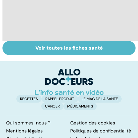
Voir toutes les fiches santé
Tout savoir sur
Covid-19 : tout
Va
les infections
savoir sur la
s
pulmonaires
maladie
t
t
RECETTES
RAPPEL PRODUIT
LE MAG DE LA SANTÉ
CANCER
MÉDICAMENTS
Qui sommes-nous ?
Gestion des cookies
Mentions légales
Politiques de confidentialité