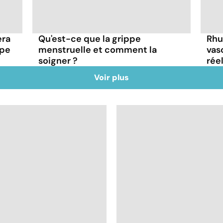
era
Qu'est-ce que la grippe
Rhu
ppe
menstruelle et comment la
vas
soigner ?
rée
Voir plus