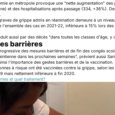
démie en métropole provoque une "
nette augmentation
" des
ne) et des hospitalisations après passage (334, +36%). D
.
 graves de grippe admis en réanimation demeure à un niveau
 l'ensemble des cas en 2021-22, inférieure à 15% lors des
raduit aussi par des décès "
dans toutes les classes d'âge, y 
es barrières
rogressive des mesures barrières et de fin des congés scolair
maintienne dans les prochaines semaines
", prévient aussi Sa
ainsi l'importance des gestes barrières et de la vaccination.
nes à risque ont été vaccinées contre la grippe, selon les 
19 mais nettement inférieure à fin 2020.
mes et quel traitement?