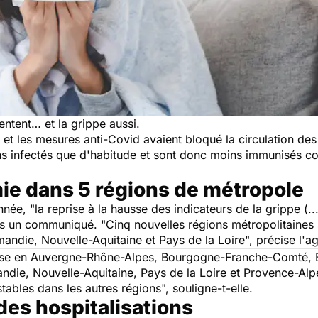
ntent… et la grippe aussi.
 et les mesures anti-Covid avaient bloqué la circulation de
ns infectés que d'habitude et sont donc moins immunisés col
mie dans 5 régions de métropole
nnée, "
la reprise à la hausse des indicateurs de la grippe (.
s un communiqué. "
Cinq nouvelles régions métropolitaines
mandie, Nouvelle-Aquitaine et Pays de la Loire
", précise l'a
sse en Auvergne-Rhône-Alpes, Bourgogne-Franche-Comté, Br
die, Nouvelle-Aquitaine, Pays de la Loire et Provence-Al
 stables dans les autres régions
", souligne-t-elle.
es hospitalisations