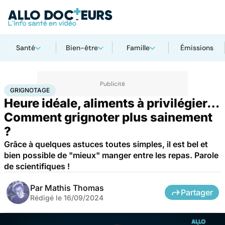
Santé
Bien-être
Famille
Émissions
Accueil
Bien-être
Nutrition
Grignotage
GRIGNOTAGE
Heure idéale, aliments à privilégier…
Comment grignoter plus sainement
?
Grâce à quelques astuces toutes simples, il est bel et
bien possible de "mieux" manger entre les repas. Parole
de scientifiques !
Par
Mathis Thomas
Partager
Rédigé le
16/09/2024