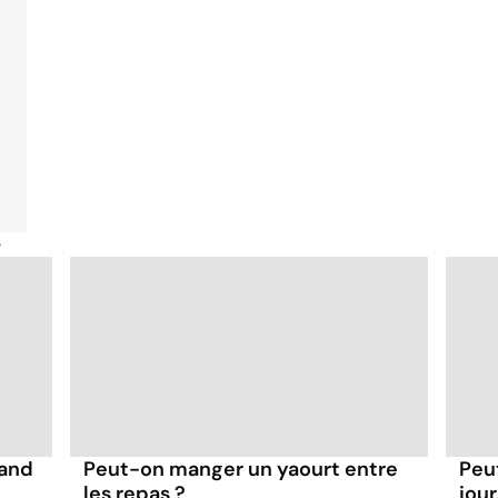
é
uand
Peut-on manger un yaourt entre
Peu
les repas ?
jour