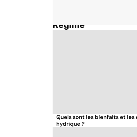
Régime
Accueil
Thématiques
Quels sont les bienfaits et le
hydrique ?