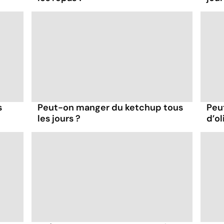
s
Peut-on manger du ketchup tous
Peu
les jours ?
d’ol