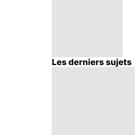
Les derniers sujets
Intestin irritable : le
régime FODMAP, une
solution ?